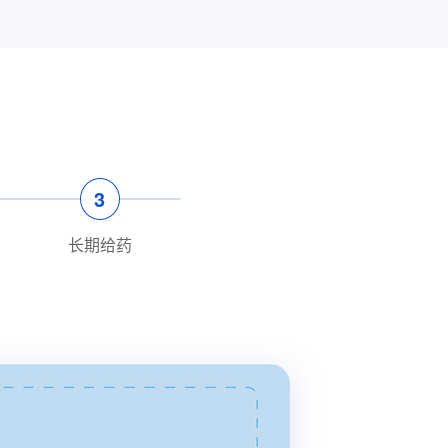
3
长期给药