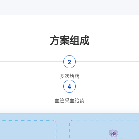
方案组成
2
多次给药
4
血管采血给药