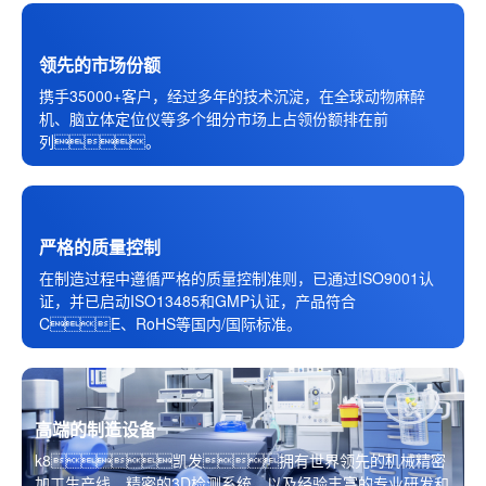
领先的市场份额
携手35000+客户，经过多年的技术沉淀，在全球动物麻醉
机、脑立体定位仪等多个细分市场上占领份额排在前
列。
严格的质量控制
在制造过程中遵循严格的质量控制准则，已通过ISO9001认
证，并已启动ISO13485和GMP认证，产品符合
CE、RoHS等国内/国际标准。
高端的制造设备
k8凯发拥有世界领先的机械精密
加工生产线，精密的3D检测系统，以及经验丰富的专业研发和